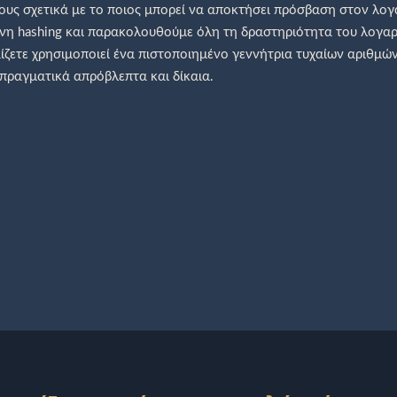
υς σχετικά με το ποιος μπορεί να αποκτήσει πρόσβαση στον λογ
νη hashing και παρακολουθούμε όλη τη δραστηριότητα του λογαρ
ζετε χρησιμοποιεί ένα πιστοποιημένο γεννήτρια τυχαίων αριθμών
ι πραγματικά απρόβλεπτα και δίκαια.