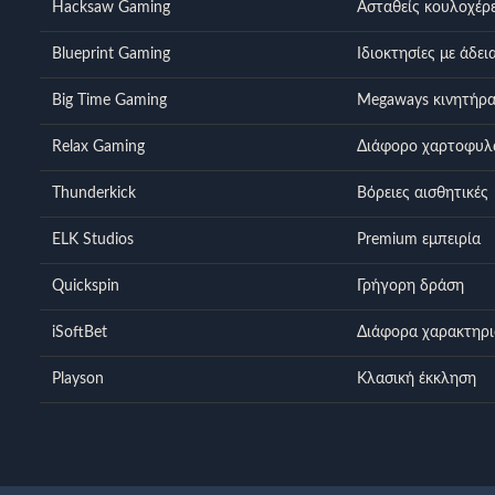
Hacksaw Gaming
Ασταθείς κουλοχέρ
Blueprint Gaming
Ιδιοκτησίες με άδει
Big Time Gaming
Megaways κινητήρ
Relax Gaming
Διάφορο χαρτοφυλ
Thunderkick
Βόρειες αισθητικές
ELK Studios
Premium εμπειρία
Quickspin
Γρήγορη δράση
iSoftBet
Διάφορα χαρακτηρι
Playson
Κλασική έκκληση