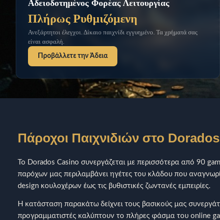
Αδειοδοτημένος Φορέας Λειτουργίας
Πλήρως Ρυθμιζόμενη
Ανεξάρτητοι έλεγχοι. Δίκαιο παιχνίδι εγγυημένο. Τα χρήματά σας
είναι ασφαλή.
Προβάλλετε την Άδεια
Πάροχοι Παιχνιδιών στο Dorados
Το Dorados Casino συνεργάζεται με περισσότερα από 90 game
παρόχων μας περιλαμβάνει ηγέτες του κλάδου που αναγνωρίζο
design κουλοχέρων έως τις βυθιστικές ζωντανές εμπειρίες.
Η κατάσταση παρακάτω δείχνει τους βασικούς μας συνεργάτες 
προγραμματιστές καλύπτουν το πλήρες φάσμα του online ga