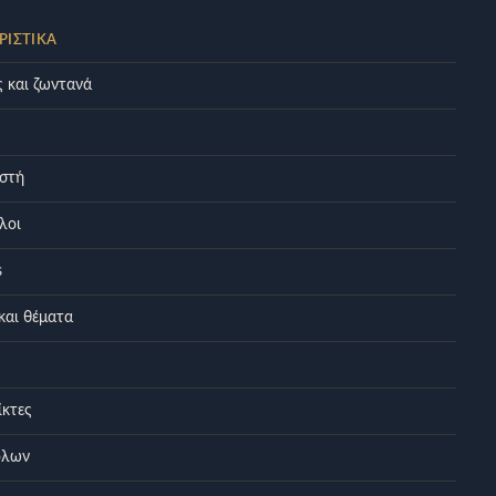
ΡΙΣΤΙΚΆ
ς και ζωντανά
ιστή
λοι
s
και θέματα
ίκτες
όλων