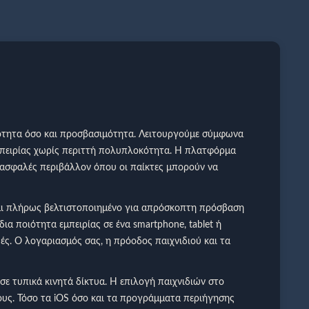
οιότητα όσο και προσβασιμότητα. Λειτουργούμε σύμφωνα
εμπειρίας χωρίς περιττή πολυπλοκότητα. Η πλατφόρμα
 ασφαλές περιβάλλον όπου οι παίκτες μπορούν να
 είναι πλήρως βελτιστοποιημένο για απρόσκοπτη πρόσβαση
ια ποιότητα εμπειρίας σε ένα smartphone, tablet ή
ς. Ο λογαριασμός σας, η πρόοδος παιχνιδιού και τα
σε τυπικά κινητά δίκτυα. Η επιλογή παιχνιδιών στο
λους. Τόσο τα iOS όσο και τα προγράμματα περιήγησης