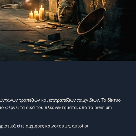
ωντανών τραπεζιών και επιτραπέζιων παιχνιδιών. Το δίκτυο
dio φέρνει τα δικά του πλεονεκτήματα, από το premium
ιστικά είτε αιχμηρές καινοτομίες, αυτοί οι