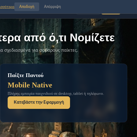
ισσότερα
Αποδοχή
Απόρριψη
EL
Σύνδεση
Παίξτε
▾
ερα από ό,τι Νομίζετε
ια σχεδιασμένα για σοβαρούς παίκτες.
Παίξτε Παντού
Mobile Native
Πλήρης εμπειρία παιχνιδιού σε desktop, tablet ή τηλέφωνο.
Κατεβάστε την Εφαρμογή