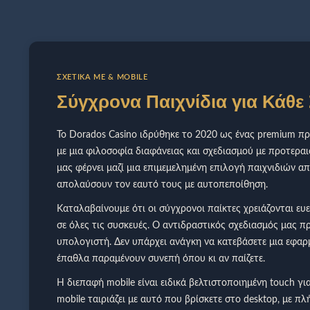
ΣΧΕΤΙΚΆ ΜΕ & MOBILE
Σύγχρονα Παιχνίδια για Κάθε
Το Dorados Casino ιδρύθηκε το 2020 ως ένας premium πρ
με μια φιλοσοφία διαφάνειας και σχεδιασμού με προτερα
μας φέρνει μαζί μια επιμεμελημένη επιλογή παιχνιδιών 
απολαύσουν τον εαυτό τους με αυτοπεποίθηση.
Καταλαβαίνουμε ότι οι σύγχρονοι παίκτες χρειάζονται ευ
σε όλες τις συσκευές. Ο αντιδραστικός σχεδιασμός μας π
υπολογιστή. Δεν υπάρχει ανάγκη να κατεβάσετε μια εφαρ
έπαθλα παραμένουν συνεπή όπου κι αν παίζετε.
Η διεπαφή mobile είναι ειδικά βελτιστοποιημένη touch γ
mobile ταιριάζει με αυτό που βρίσκετε στο desktop, με 