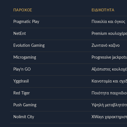
ΠΆΡΟΧΟΣ
ΕΙΔΙΚΌΤΗΤΑ
Pragmatic Play
Ποικιλία και όγκος
NetEnt
Premium κουλοχέρε
Evolution Gaming
Ζωντανό καζίνο
Microgaming
Progressive jackpots
Play'n GO
Αξιόπιστες κουλοχέ
Yggdrasil
Καινοτομία και σχε
Red Tiger
Ποιότητα παιχνιδι
Push Gaming
Υψηλή μεταβλητότ
Nolimit City
XWays χαρακτηριστ