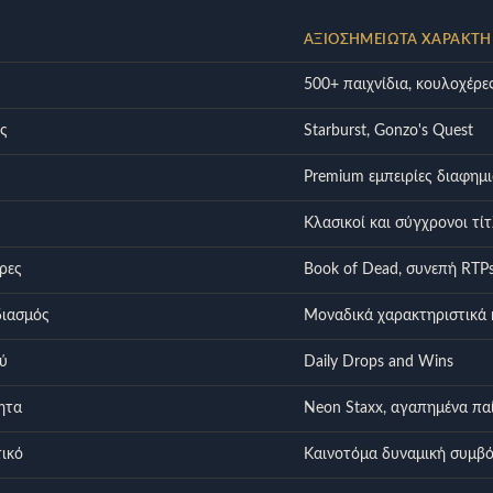
ΑΞΙΟΣΗΜΕΊΩΤΑ ΧΑΡΑΚΤΗ
500+ παιχνίδια, κουλοχέρε
ς
Starburst, Gonzo's Quest
Premium εμπειρίες διαφημ
Κλασικοί και σύγχρονοι τίτ
ρες
Book of Dead, συνεπή RTP
διασμός
Μοναδικά χαρακτηριστικά 
ού
Daily Drops and Wins
ητα
Neon Staxx, αγαπημένα πα
ικό
Καινοτόμα δυναμική συμβ