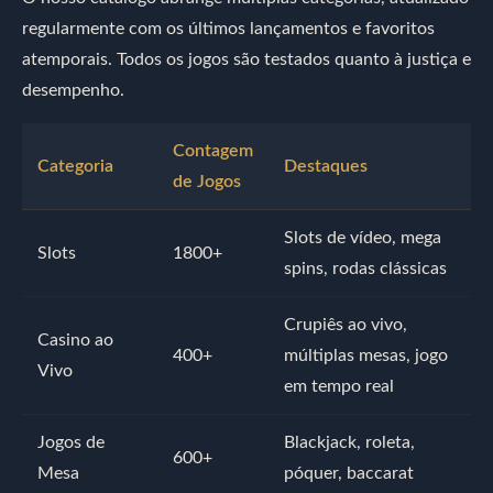
regularmente com os últimos lançamentos e favoritos
atemporais. Todos os jogos são testados quanto à justiça e
desempenho.
Contagem
Categoria
Destaques
de Jogos
Slots de vídeo, mega
Slots
1800+
spins, rodas clássicas
Crupiês ao vivo,
Casino ao
400+
múltiplas mesas, jogo
Vivo
em tempo real
Jogos de
Blackjack, roleta,
600+
Mesa
póquer, baccarat