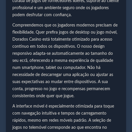
curada de jogos de fornecedores líderes, suporte ao cliente
profissional e um ambiente seguro onde os jogadores
podem desfrutar com confiança.
Compreendemos que os jogadores modernos precisam de
flexibilidade. Quer prefira jogos de desktop ou jogo móvel,
Dorados Casino está totalmente otimizado para acesso
contínuo em todos os dispositivos. O nosso design
responsivo adapta-se automaticamente ao tamanho do
seu ecrã, oferecendo a mesma experiência de qualidade
num smartphone, tablet ou computador. Não há
necessidade de descarregar uma aplicação ou ajustar as
suas expectativas ao mudar entre dispositivos. A sua
conta, progresso no jogo e recompensas permanecem
consistentes onde quer que jogue.
A interface móvel é especialmente otimizada para toque
com navegação intuitiva e tempos de carregamento
rápidos, mesmo em redes móveis padrão. A seleção de
jogos no telemóvel corresponde ao que encontra no