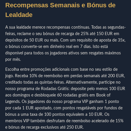
Recompensas Semanais e Bónus de
Lealdade
A sua lealdade merece recompensas contínuas. Todas as segundas-
feiras, reclame o seu bónus de recarga de 25% até 150 EUR em
depósitos de 50 EUR ou mais. Com um requisito de aposta de 35x,
o bónus converte-se em dinheiro real em 7 dias. Isto está
disponível para todos os jogadores ativos sem resgates máximos
por mês.
Escolha entre promoções adicionais com base no seu estilo de
jogo. Receba 10% de reembolso em perdas semanais até 200 EUR,
creditado todas as quintas-feiras. Alternativamente, participe no
nosso programa de Rodadas Grátis: deposite pelo menos 100 EUR
aos domingos e desbloqueie 60 rodadas grátis em Book of
Legends. Os jogadores do nosso programa VIP ganham 1 ponto
por cada 1 EUR apostado, com pontos resgatáveis por fundos de
bónus a uma taxa de 100 pontos equivalem a 10 EUR. Os
membros VIP também desfrutam de reembolso acelerado de 15%
e bónus de recarga exclusivos até 250 EUR.