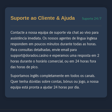
Suporte ao Cliente & Ajuda
Suporte 24/7
Contacte a nossa equipa de suporte via chat ao vivo para
assistência imediata. Os nossos agentes de língua inglesa
respondem em poucos minutos durante todas as horas.
Para consultas detalhadas, envie email para
support@dorados.casino
e esperamos uma resposta em 2
horas durante o horário comercial, ou em 24 horas fora
das horas de pico.
Suportamos inglês completamente em todos os canais.
Quer tenha dúvidas sobre contas, bónus ou jogo, a nossa
equipa está pronta a ajudar 24 horas por dia.