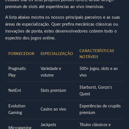
premium de slots até experiências ao vivo imersivas.
A lista abaixo mostra os nossos principais parceiros e as suas
áreas de especialização. Quer prefira mecânicas clássicas ou
inovações de ponta, estes desenvolvedores cobrem todo o
espectro dos jogos online.
CARACTERÍSTICAS
FORNECEDOR
ESPECIALIZAÇÃO
NOTÁVEIS
Pragmatic
Variedade e
500+ jogos, slots e ao
Play
volume
vivo
Starburst, Gonzo's
NetEnt
Slots premium
Quest
Evolution
Experiências de crupiês
Casino ao vivo
Gaming
premium
Jackpots
Títulos clássicos e
Microgaming