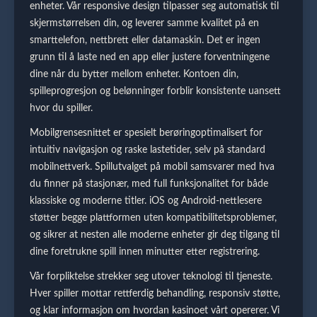
enheter. Vår responsive design tilpasser seg automatisk til
skjermstørrelsen din, og leverer samme kvalitet på en
smarttelefon, nettbrett eller datamaskin. Det er ingen
grunn til å laste ned en app eller justere forventningene
dine når du bytter mellom enheter. Kontoen din,
spilleprogresjon og belønninger forblir konsistente uansett
hvor du spiller.
Mobilgrensesnittet er spesielt berøringoptimalisert for
intuitiv navigasjon og raske lastetider, selv på standard
mobilnettverk. Spillutvalget på mobil samsvarer med hva
du finner på stasjonær, med full funksjonalitet for både
klassiske og moderne titler. iOS og Android-nettlesere
støtter begge plattformen uten kompatibilitetsproblemer,
og sikrer at nesten alle moderne enheter gir deg tilgang til
dine foretrukne spill innen minutter etter registrering.
Vår forpliktelse strekker seg utover teknologi til tjeneste.
Hver spiller mottar rettferdig behandling, responsiv støtte,
og klar informasjon om hvordan kasinoet vårt opererer. Vi