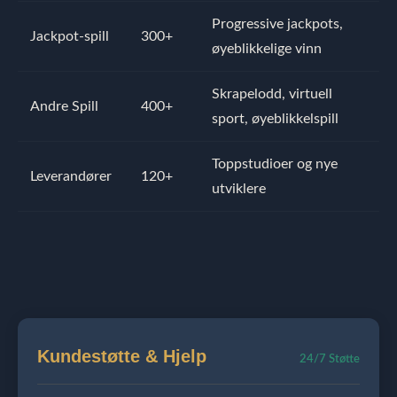
Progressive jackpots,
Jackpot-spill
300+
øyeblikkelige vinn
Skrapelodd, virtuell
Andre Spill
400+
sport, øyeblikkelspill
Toppstudioer og nye
Leverandører
120+
utviklere
Kundestøtte & Hjelp
24/7 Støtte