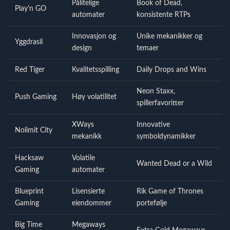
Pålitelige
Book of Dead,
Play'n GO
automater
konsistente RTPs
Innovasjon og
Unike mekanikker og
Yggdrasil
design
temaer
Red Tiger
Kvalitetsspilling
Daily Drops and Wins
Neon Staxx,
Push Gaming
Høy volatilitet
spillerfavoritter
XWays
Innovative
Nolimit City
mekanikk
symboldynamikker
Hacksaw
Volatile
Wanted Dead or a Wild
Gaming
automater
Blueprint
Lisensierte
Rik Game of Thrones
Gaming
eiendommer
portefølje
Big Time
Megaways