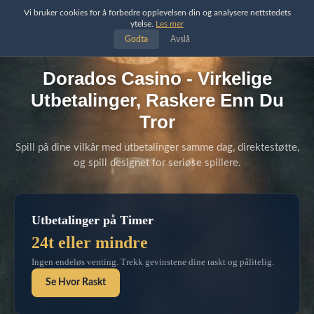
Vi bruker cookies for å forbedre opplevelsen din og analysere nettstedets
Dorados Casino
NO
Spill
▾
ytelse.
Les mer
Godta
Avslå
Dorados Casino - Virkelige
Utbetalinger, Raskere Enn Du
Tror
Spill på dine vilkår med utbetalinger samme dag, direktestøtte,
og spill designet for seriøse spillere.
Utbetalinger på Timer
24t eller mindre
Ingen endeløs venting. Trekk gevinstene dine raskt og pålitelig.
Se Hvor Raskt