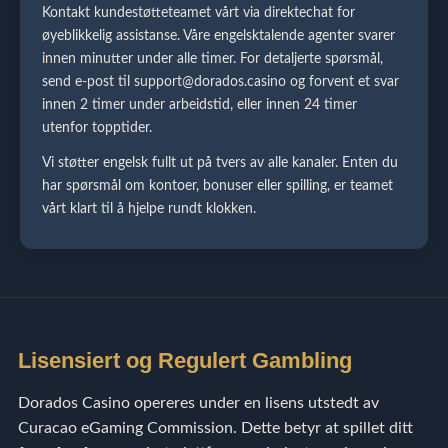
Kontakt kundestøtteteamet vårt via direktechat for
øyeblikkelig assistanse. Våre engelsktalende agenter svarer
innen minutter under alle timer. For detaljerte spørsmål,
send e-post til
support@dorados.casino
og forvent et svar
innen 2 timer under arbeidstid, eller innen 24 timer
utenfor topptider.
Vi støtter engelsk fullt ut på tvers av alle kanaler. Enten du
har spørsmål om kontoer, bonuser eller spilling, er teamet
vårt klart til å hjelpe rundt klokken.
Lisensiert og Regulert Gambling
Dorados Casino opereres under en lisens utstedt av
Curacao eGaming Commission. Dette betyr at spillet ditt