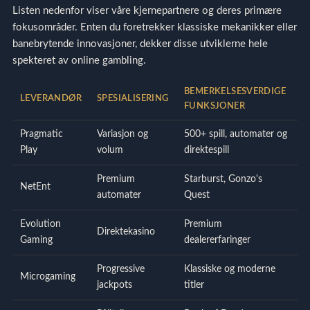
Listen nedenfor viser våre kjernepartnere og deres primære
fokusområder. Enten du foretrekker klassiske mekanikker eller
banebrytende innovasjoner, dekker disse utviklerne hele
spekteret av online gambling.
BEMERKELSESVERDIGE
LEVERANDØR
SPESIALISERING
FUNKSJONER
Pragmatic
Variasjon og
500+ spill, automater og
Play
volum
direktespill
Premium
Starburst, Gonzo's
NetEnt
automater
Quest
Evolution
Premium
Direktekasino
Gaming
dealererfaringer
Progressive
Klassiske og moderne
Microgaming
jackpots
titler