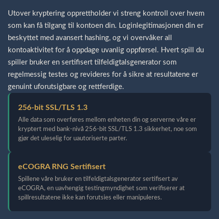
Utover kryptering opprettholder vi streng kontroll over hvem
som kan få tilgang til kontoen din. Loginlegitimasjonen din er
beskyttet med avansert hashing, og vi overvåker all
kontoaktivitet for å oppdage uvanlig oppførsel. Hvert spill du
spiller bruker en sertifisert tilfeldigtalsgenerator som
regelmessig testes og revideres for å sikre at resultatene er
genuint uforutsigbare og rettferdige.
256-bit SSL/TLS 1.3
Alle data som overføres mellom enheten din og serverne våre er
kryptert med bank-nivå 256-bit SSL/TLS 1.3 sikkerhet, noe som
gjør det uleselig for uautoriserte parter.
eCOGRA RNG Sertifisert
Spillene våre bruker en tilfeldigtalsgenerator sertifisert av
eCOGRA, en uavhengig testingmyndighet som verifiserer at
spillresultatene ikke kan forutsies eller manipuleres.