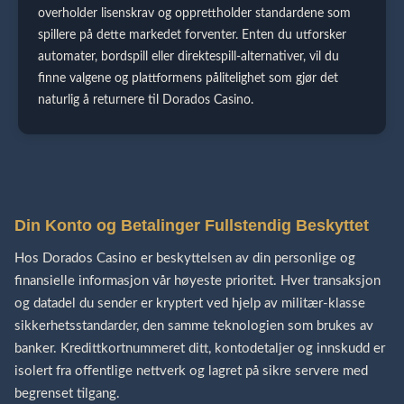
overholder lisenskrav og opprettholder standardene som
spillere på dette markedet forventer. Enten du utforsker
automater, bordspill eller direktespill-alternativer, vil du
finne valgene og plattformens pålitelighet som gjør det
naturlig å returnere til Dorados Casino.
Din Konto og Betalinger Fullstendig Beskyttet
Hos Dorados Casino er beskyttelsen av din personlige og
finansielle informasjon vår høyeste prioritet. Hver transaksjon
og datadel du sender er kryptert ved hjelp av militær-klasse
sikkerhetsstandarder, den samme teknologien som brukes av
banker. Kredittkortnummeret ditt, kontodetaljer og innskudd er
isolert fra offentlige nettverk og lagret på sikre servere med
begrenset tilgang.