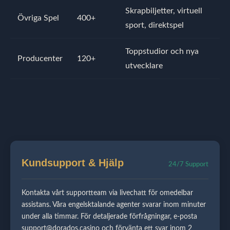
Skrapbiljetter, virtuell
Övriga Spel
400+
sport, direktspel
Toppstudior och nya
Producenter
120+
utvecklare
Kundsupport & Hjälp
24/7 Support
Kontakta vårt supportteam via livechatt för omedelbar
assistans. Våra engelsktalande agenter svarar inom minuter
under alla timmar. För detaljerade förfrågningar, e-posta
support@dorados.casino
och förvänta ett svar inom 2