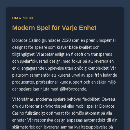
OM & MOBIL
Modern Spel för Varje Enhet
Dorados Casino grundades 2020 som en premiumspelmål
designat för spelare som kräver både kvalitet och
tillgänglighet. Vi arbetar enligt en filosofi om transparens
och spelarfokuserad design, med fokus på att leverera en
enkl, engagerande upplevelse utan onödig komplexitet. Vår
plattform sammanför ett kurerat urval av spel från ledande
producenter, professionell kundsupport och en säker miljö
där spelare kan njuta med självförtroende.
Vi förstår att moderna spelare behöver flexibilitet. Oavsett
om du föredrar skrivbordsspel eller mobil spel är Dorados
Casino fullständigt optimerat för sömlös åtkomst på alla
enheter. Vår responsiva design anpassas automatiskt till din
skärmstorlek och levererar samma kvalitetsupplevelse på