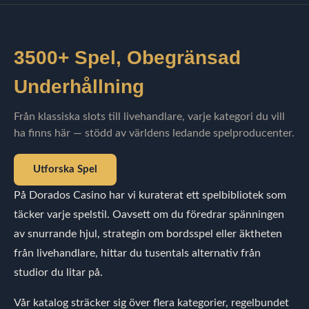
3500+ Spel, Obegränsad
Underhållning
Från klassiska slots till livehandlare, varje kategori du vill
ha finns här — stödd av världens ledande spelproducenter.
Utforska Spel
På Dorados Casino har vi kuraterat ett spelbibliotek som
täcker varje spelstil. Oavsett om du föredrar spänningen
av snurrande hjul, strategin om bordsspel eller äktheten
från livehandlare, hittar du tusentals alternativ från
studior du litar på.
Vår katalog sträcker sig över flera kategorier, regelbundet