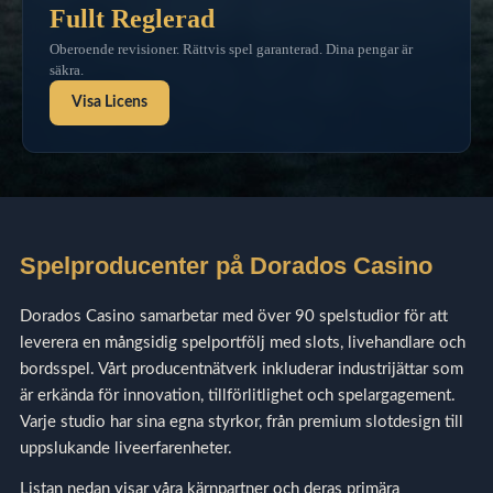
Fullt Reglerad
Oberoende revisioner. Rättvis spel garanterad. Dina pengar är
säkra.
Visa Licens
Spelproducenter på Dorados Casino
Dorados Casino samarbetar med över 90 spelstudior för att
leverera en mångsidig spelportfölj med slots, livehandlare och
bordsspel. Vårt producentnätverk inkluderar industrijättar som
är erkända för innovation, tillförlitlighet och spelargagement.
Varje studio har sina egna styrkor, från premium slotdesign till
uppslukande liveerfarenheter.
Listan nedan visar våra kärnpartner och deras primära