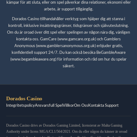
kämpar för att sluta, eller om spel påverkar dina relationer, ekonomi eller
arbete, är support tillgänglig.
Dorados Casino tillhandahåller verktyg som hjälper dig att stanna i
kontroll, inklusive insättningsgränser, tidsgränser och självuteslutning.
Om du är oroad över ditt spel eller spelingen av någon nära dig, vänligen
kontakta oss. GamCare (www.gamcare.org.uk) och Gamblers
Anonymous (www.gamblersanonymous.org.uk) erbjuder gratis,
konfidentiell support 24/7. Du kan också besöka BeGambleAware
(www.begambleaware.org) för information och råd om hur du spelar
säkert.
Dorados Casino
Integritetspolicy
Ansvarsfull Spel
Villkor
Om Oss
Kontakta Support
Dorados Casino drivs av Dorados Gaming Limited, licensierat av Malta Gaming
Authority under licens MGA/CL1/564/2021. Om du eller någon du känner är oroad