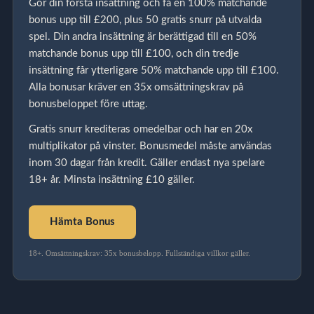
Gör din första insättning och få en 100% matchande
bonus upp till £200, plus 50 gratis snurr på utvalda
spel. Din andra insättning är berättigad till en 50%
matchande bonus upp till £100, och din tredje
insättning får ytterligare 50% matchande upp till £100.
Alla bonusar kräver en 35x omsättningskrav på
bonusbeloppet före uttag.
Gratis snurr krediteras omedelbar och har en 20x
multiplikator på vinster. Bonusmedel måste användas
inom 30 dagar från kredit. Gäller endast nya spelare
18+ år. Minsta insättning £10 gäller.
Hämta Bonus
18+. Omsättningskrav: 35x bonusbelopp. Fullständiga villkor gäller.